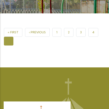
PREMIÈRE PAGE
PAGE PRÉCÉDENTE
PAGE
PAGE
PAGE
PAGE
« FIRST
‹ PREVIOUS
1
2
3
4
PAGE COURANTE
5