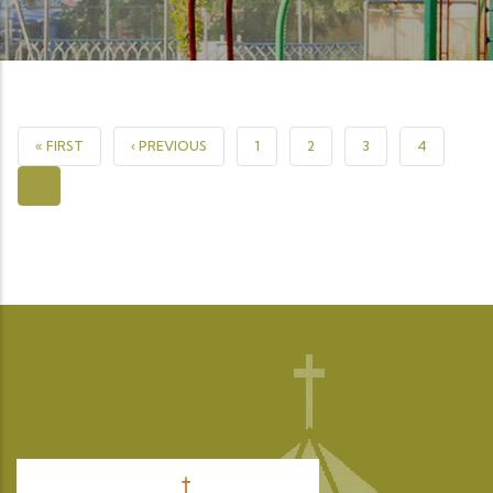
PREMIÈRE PAGE
PAGE PRÉCÉDENTE
PAGE
PAGE
PAGE
PAGE
« FIRST
‹ PREVIOUS
1
2
3
4
PAGE COURANTE
5